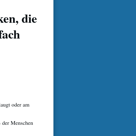
en, die
fach
!
laugt oder am
% der Menschen