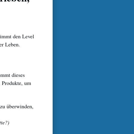
stimmt den Level
er Leben.
ommt dieses
n Produkte, um
 zu überwinden,
tte?)