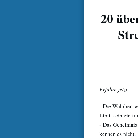
20 übe
Str
Erfahre jetzt ...
- Die Wahrheit w
Limit sein ein fü
- Das Geheimnis
kennen es nicht.