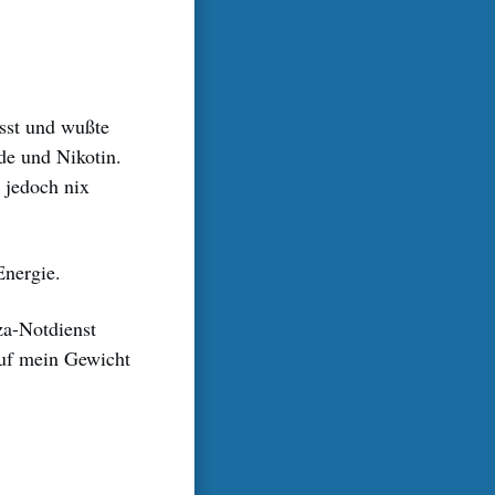
sst und wußte
de und Nikotin.
 jedoch nix
Energie.
za-Notdienst
 auf mein Gewicht