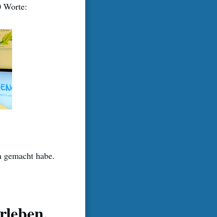
0 Worte:
ch gemacht habe.
rleben,