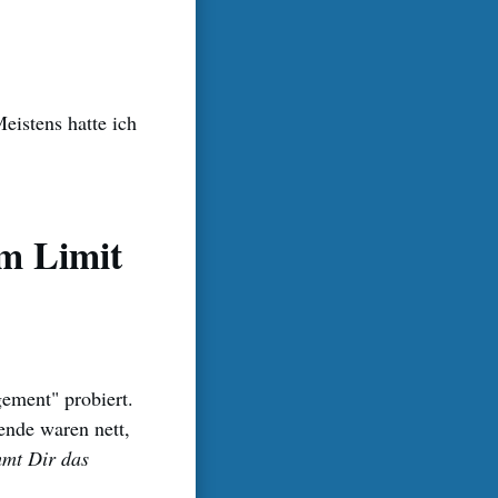
eistens hatte ich
m Limit
ement" probiert.
ende waren nett,
mmt Dir das