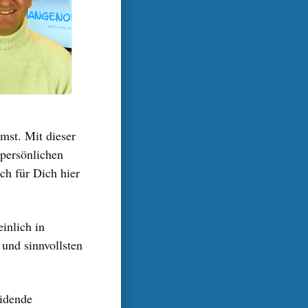
mst. Mit dieser
 persönlichen
ch für Dich hier
einlich in
 und sinnvollsten
eidende