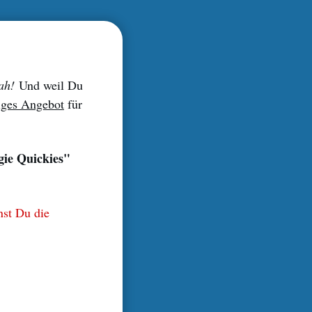
ah!
Und weil Du
liges Angebot
für
gie Quickies"
nst Du die