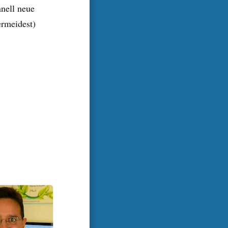
nell neue
ermeidest)