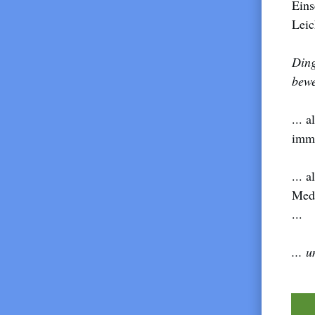
Eins
Leic
Ding
bewe
... 
imme
... 
Medi
...
... 