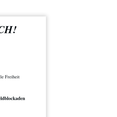
ICH!
e Freiheit
ldblockaden