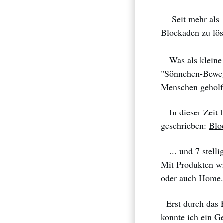
Seit mehr als 15
Blockaden zu löse
Was als kleine C
"Sönnchen-Beweg
Menschen geholfe
In dieser Zeit h
geschrieben:
Blo
... und 7 stell
Mit Produkten w
oder auch
Home
.
Erst durch das 
konnte ich ein Ge