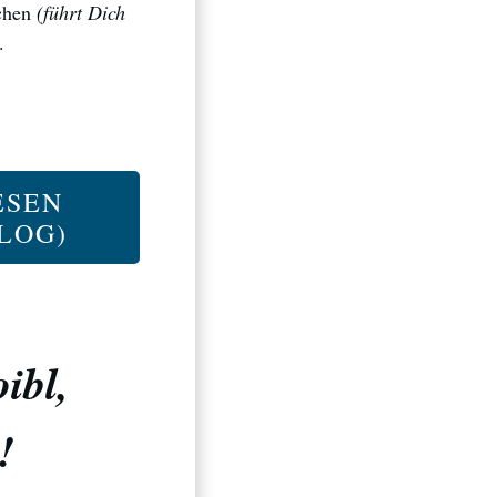
schen
(führt Dich
.
ESEN
LOG)
ibl,
!