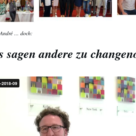
André ... doch:
 sagen andere zu change