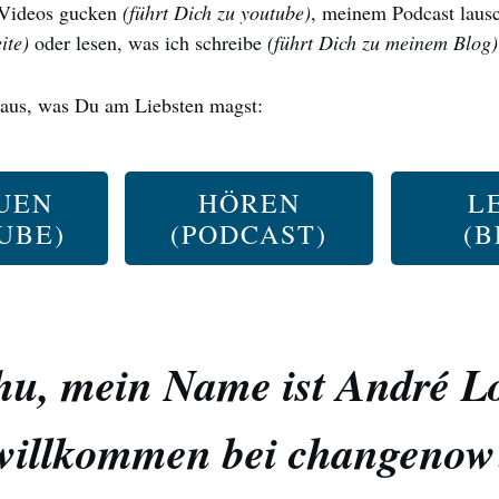
Videos gucken
(führt Dich zu youtube)
, meinem Podcast lau
ite)
oder lesen, was ich schreibe
(führt Dich zu meinem Blog)
 aus, was Du am Liebsten magst:
UEN
HÖREN
L
UBE)
(PODCAST)
(B
u, mein Name ist André Lo
willkommen bei changenow