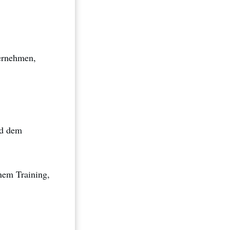
bernehmen,
nd dem
inem Training,