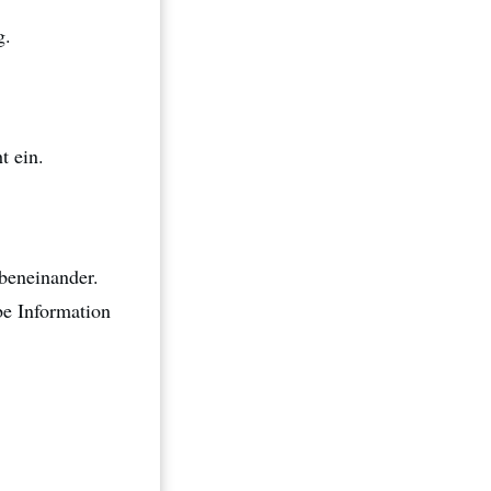
g.
t ein.
beneinander.
be Information