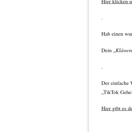
Hier klicken 
.
Hab einen wun
Dein „
Kläwere
.
Der einfache W
„TikTok Gehei
Hier gibt es 