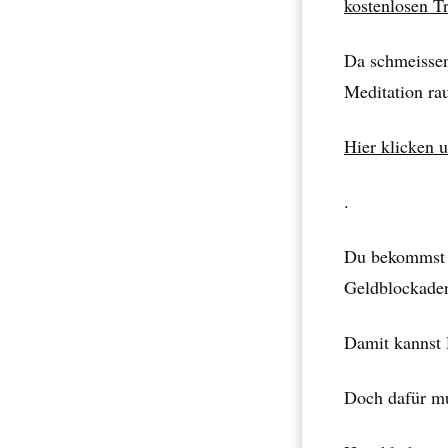
kostenlosen Tr
Da schmeissen
Meditation ra
Hier klicken 
.
Du bekommst v
Geldblockaden
Damit kannst 
Doch dafür mu