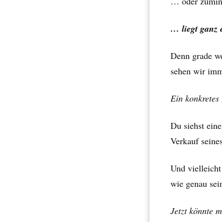
… oder zumind
… liegt ganz 
Denn grade we
sehen wir imm
Ein konkretes 
Du siehst ein
Verkauf seine
Und vielleich
wie genau sein
Jetzt könnte 