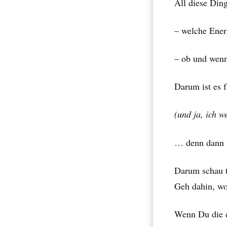
All diese Din
– welche Ener
– ob und wenn
Darum ist es f
(und ja, ich w
… denn dann l
Darum schau t
Geh dahin, wo 
Wenn Du die d