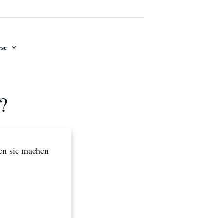
se
?
en sie machen