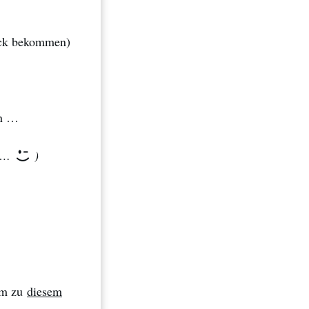
rück bekommen)
en …
n …
)
mm zu
diesem