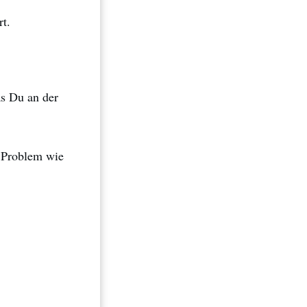
t.
as Du an der
 Problem wie