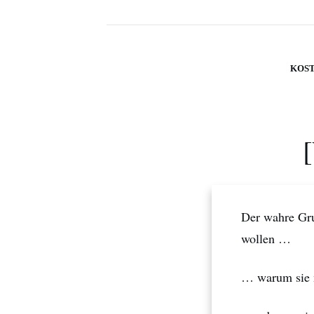
KOS
[
Der wahre Gr
wollen …
… warum sie n