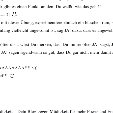
ir gibt es einen Punkt, an dem Du weißt, wie das geht!!
das!!!
i mit dieser Übung, experimentiere einfach ein bisschen rum,
fang vielleicht ungewohnt ist, sag JA! dazu, dass es ungewoh
fter übst, wirst Du merken, dass Du immer öfter JA! sagst, J
as JA! sagen irgendwann so gut, dass Du gar nicht mehr damit
AAAAAA!!!! :-))
ei!!!
igkeit – Dein Blog gegen Müdigkeit für mehr Power und Ene