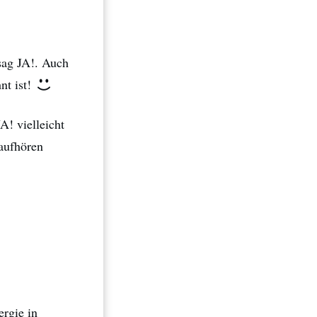
 sag JA!. Auch
nt ist!
A! vielleicht
 aufhören
rgie in