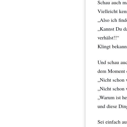
Schau auch ma
Vielleicht ken
„Also ich find
„Kannst Du das
verhälst!!“
Klingt bekann
Und schau auch
dem Moment e
„Nicht schon w
„Nicht schon 
„Warum ist he
und diese Di
Sei einfach a