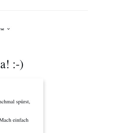
se
! :-)
nchmal spürst,
 Mach einfach