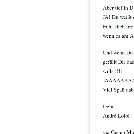
Aber tief in D
JA! Du weißt 
Fühl Dich fre
wenn es am An
Und wenn Du ö
gefällt Dir d
willst!!!!
JAAAAAAAAA
Viel Spaß dab
Dein
André Loibl
via
Gegen Müd