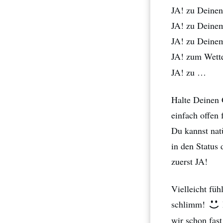
JA! zu Deinen
JA! zu Deine
JA! zu Deinem
JA! zum Wett
JA! zu …
Halte Deinen 
einfach offen 
Du kannst natü
in den Status
zuerst JA!
Vielleicht füh
schlimm!
wir schon fast