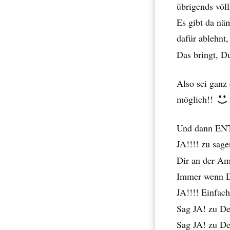
übrigends völl
Es gibt da näm
dafür ablehnt
Das bringt, Du
Also sei ganz 
möglich!!
Und dann ENT
JA!!!! zu sag
Dir an der Am
Immer wenn Du
JA!!!! Einfac
Sag JA! zu De
Sag JA! zu De