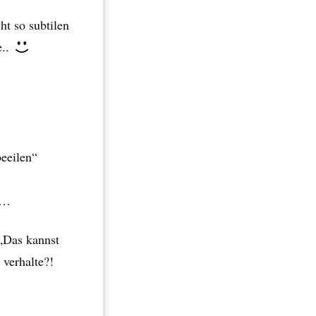
ht so subtilen
e..
beeilen“
n…
„Das kannst
 verhalte?!