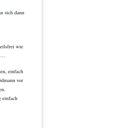
an sich dann
eilsfrei wie
ht…
en, einfach
lödmann vor
en.
 einfach