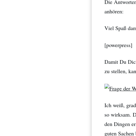
Die Antworten
anhören:
Viel Spaß da
[powerpress]
Damit Du Dich
zu stellen, k
Ich weiß, gra
so wirksam. D
den Dingen erz
guten Sachen 