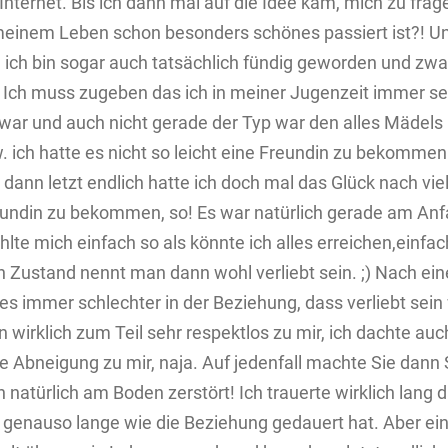
 Internet. Bis ich dann mal auf die Idee kam, mich zu fra
n meinem Leben schon besonders schönes passiert ist?! U
 ich bin sogar auch tatsächlich fündig geworden und zwa
 Ich muss zugeben das ich in meiner Jugenzeit immer se
war und auch nicht gerade der Typ war den alles Mädels
w. ich hatte es nicht so leicht eine Freundin zu bekommen
dann letzt endlich hatte ich doch mal das Glück nach vie
eundin zu bekommen, so! Es war natürlich gerade am Anf
ühlte mich einfach so als könnte ich alles erreichen,einfac
n Zustand nennt man dann wohl verliebt sein. ;) Nach ei
es immer schlechter in der Beziehung, dass verliebt sein
 wirklich zum Teil sehr respektlos zu mir, ich dachte auc
e Abneigung zu mir, naja. Auf jedenfall machte Sie dann
 natürlich am Boden zerstört! Ich trauerte wirklich lang d
genauso lange wie die Beziehung gedauert hat. Aber ei