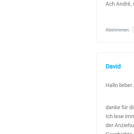
Ach André, 
Abstimmen:
David
Hallo lieber
danke für d
Ich lese im
der Anziehu