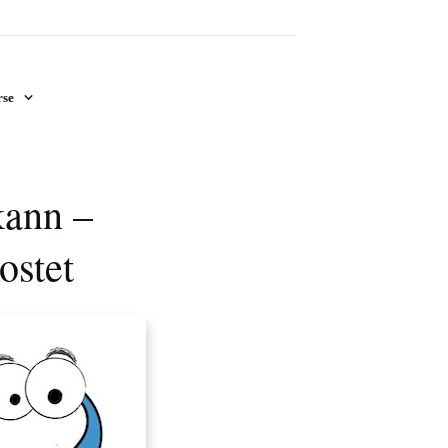
se
kann –
ostet