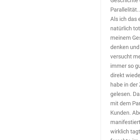
Geschichte 
Parallelität..
Als ich das
natürlich t
meinem Gesc
denken und e
versucht me
immer so gu
direkt wiede
habe in der
gelesen. Da
mit dem Par
Kunden. Abe
manifestier
wirklich tag