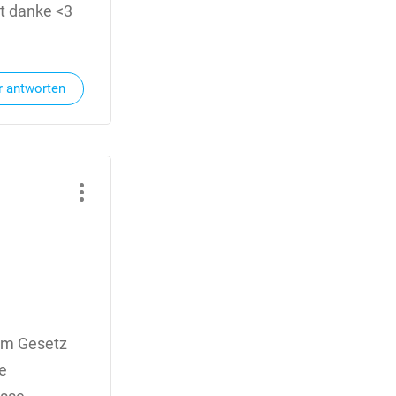
ut danke <3
r antworten
dem Gesetz
e