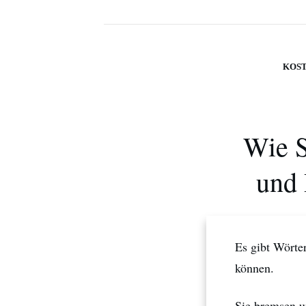
KOS
Wie S
und 
Es gibt Wörte
können.
Sie bremsen u