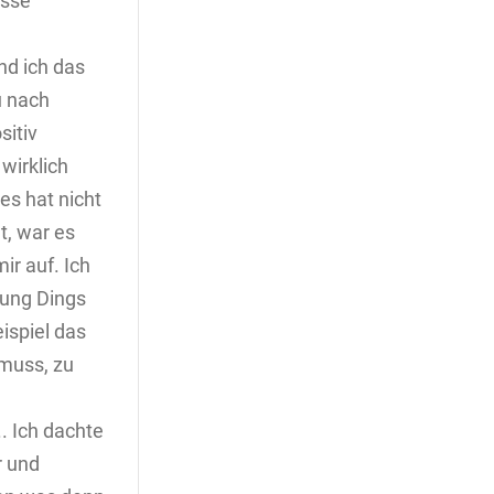
isse
nd ich das
u nach
sitiv
 wirklich
es hat nicht
t, war es
ir auf. Ich
hung Dings
ispiel das
muss, zu
. Ich dachte
r und