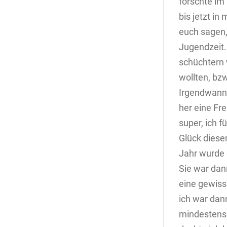
forschte im
bis jetzt i
euch sagen,
Jugendzeit.
schüchtern 
wollten, bz
Irgendwann 
her eine Fr
super, ich f
Glück diese
Jahr wurde 
Sie war dann
eine gewiss
ich war dann
mindestens 