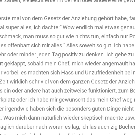
erzählen, vielleicht erkennt der ein oder andere eine gew
 erste mal von dem Gesetz der Anziehung gehört habe, fa
otal super alles, ich dachte:“ Wow endlich mal etwas gena
hmack, man muss so gut wie nichts tun, einfach nur Po
s offenbart sich mir alles.“ Alles soweit so gut. Ich habe
hr oder minder jeden Tag positiv zu denken. Ich gebe zu 
t geklappt, sobald mein Chef, mich wieder angemault ha
r vorbei, es machten sich Hass und Unzufriedenheit bei m
 Zeit wirklich sehr viel von dem ganzen Gesetz der Anzie
s ein oder andere hat auch zeitweise funktioniert, zum Be
kplatz oder ich habe mir gewünscht das mein Chef weg 
r irgendwie haben sich die besonders guten Dinge nicht
t. Was mich dann natürlich wieder skeptisch machte usw.
täglich darüber nach woran es lag, ich las auch zig Büche