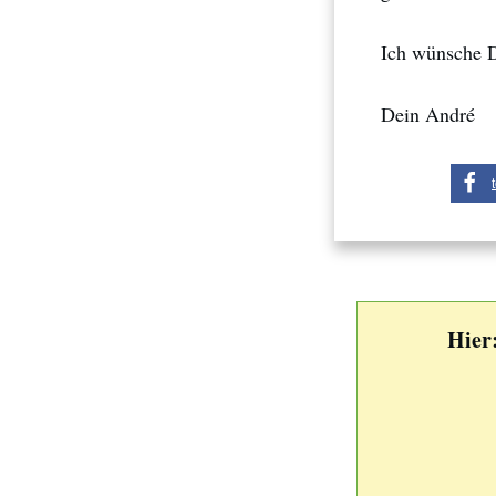
Ich wünsche D
Dein André
Hier: