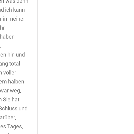
gen was denn
nd ich kann
r in meiner
hr
 haben
.
len hin und
ang total
h voller
nem halben
 war weg,
h Sie hat
 Schluss und
arüber,
nes Tages,