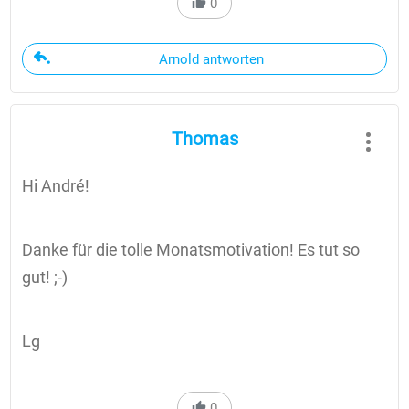
0
Arnold antworten
Thomas
Hi André!
Danke für die tolle Monatsmotivation! Es tut so
gut! ;-)
Lg
0